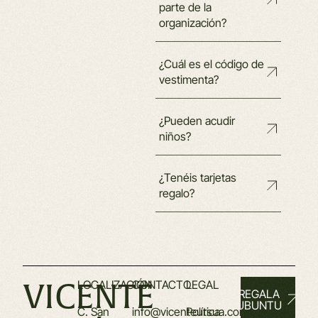
parte de la
organización?
¿Cuál es el código de
vestimenta?
¿Pueden acudir
niños?
¿Tenéis tarjetas
regalo?
VICENTE
LOCALIZACIÓN
CONTACTO
LEGAL
REGALA
UBUNTU
C. San
info@vicenteursua.com
Política