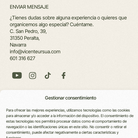
Alternative:
¿Tienes dudas sobre alguna experiencia o quieres que
organicemos algo especial? Cuéntame.
C. San Pedro, 39,
31350 Peralta,
Navarra
info@vicenteursua.com
601 316 627
Gestionar consentimiento
VICENTE
LOCALIZACIÓN
CONTACTO
LEGAL
Para ofrecer las mejores experiencias, utilizamos tecnologías como las cookies
REGALA
para almacenar y/o acceder a la información del dispositivo. El consentimiento de
UBUNTU
C. San
info@vicenteursua.com
Política
estas tecnologías nos permitirá procesar datos como el comportamiento de
URSÚA
Pedro, 39,
601 316
Cookies
navegación o las identificaciones únicas en este sitio. No consentir o retirar el
consentimiento, puede afectar negativamente a ciertas características y
31350
627
Política de
funciones.