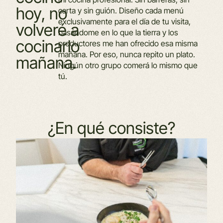
hoy,
no
carta y sin guión. Diseño cada menú
exclusivamente para el día de tu visita,
volveré
a
basándome en lo que la tierra y los
cocinarlo
productores me han ofrecido esa misma
mañana. Por eso, nunca repito un plato.
mañana.
Ningún otro grupo comerá lo mismo que
tú.
¿En
qué
consiste?