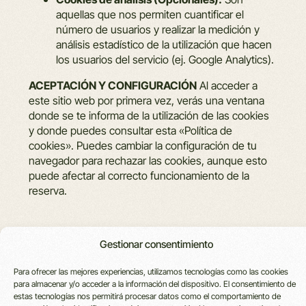
aquellas que nos permiten cuantificar el
número de usuarios y realizar la medición y
análisis estadístico de la utilización que hacen
los usuarios del servicio (ej. Google Analytics).
ACEPTACIÓN Y CONFIGURACIÓN
Al acceder a
este sitio web por primera vez, verás una ventana
donde se te informa de la utilización de las cookies
y donde puedes consultar esta «Política de
cookies». Puedes cambiar la configuración de tu
navegador para rechazar las cookies, aunque esto
puede afectar al correcto funcionamiento de la
reserva.
Gestionar consentimiento
VICENTE
LOCALIZACIÓN
CONTACTO
LEGAL
Para ofrecer las mejores experiencias, utilizamos tecnologías como las cookies
REGALA
para almacenar y/o acceder a la información del dispositivo. El consentimiento de
UBUNTU
C. San
info@vicenteursua.com
Política
estas tecnologías nos permitirá procesar datos como el comportamiento de