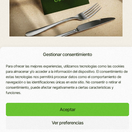
Gestionar consentimiento
VICENTE
LOCALIZACIÓN
CONTACTO
LEGAL
REGALA
Para ofrecer las mejores experiencias, utilizamos tecnologías como las cookies
UBUNTU
para almacenar y/o acceder a la información del dispositivo. El consentimiento de
C. San
info@vicenteursua.com
Política
estas tecnologías nos permitirá procesar datos como el comportamiento de
URSÚA
Pedro, 39,
601 316
Cookies
navegación o las identificaciones únicas en este sitio. No consentir o retirar el
31350
627
Política de
consentimiento, puede afectar negativamente a ciertas características y
Peralta,
Privacidad
funciones.
Navarra
Aviso
Legal
Aceptar
Política de
Cancelación
Ver preferencias
Copyright© 2026 – Vicente Ursúa