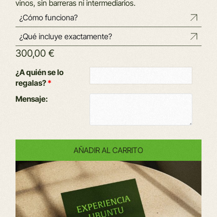
vinos, sin barreras ni intermediarios.
¿Cómo funciona?
¿Qué incluye exactamente?
300,00
€
Alternative:
¿A quién se lo
regalas?
*
Mensaje:
AÑADIR AL CARRITO