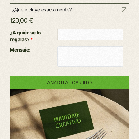
¿Qué incluye exactamente?
120,00
€
Alternative:
¿A quién se lo
regalas?
*
Mensaje:
AÑADIR AL CARRITO